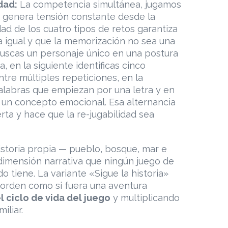
dad:
La competencia simultánea, jugamos
a, genera tensión constante desde la
dad de los cuatro tipos de retos garantiza
a igual y que la memorización no sea una
buscas un personaje único en una postura
a, en la siguiente identificas cinco
tre múltiples repeticiones, en la
alabras que empiezan por una letra y en
s un concepto emocional. Esa alternancia
erta y hace que la re-jugabilidad sea
istoria propia — pueblo, bosque, mar e
dimensión narrativa que ningún juego de
 tiene. La variante «Sigue la historia»
 orden como si fuera una aventura
 ciclo de vida del juego
y multiplicando
iliar.