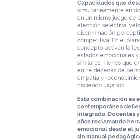
Capacidades que desa
simultáneamente en do
en un mismo juego de o
atención selectiva, vel
discriminación percept
competitiva. En el pla
concepto activan la lec
estados emocionales y 
similares. Tienes que 
entre decenas de person
empatía y reconocimien
haciendo jugando.
Esta combinación es 
contemporánea defie
integrado. Docentes y
años reclamando herra
emocional desde el jue
sin manual pedagógico,