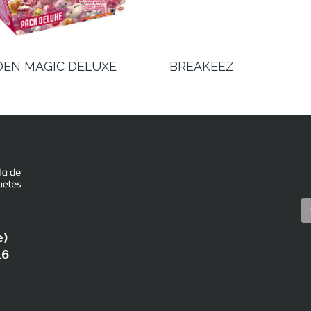
EN MAGIC DELUXE
BREAKEEZ
e)
46