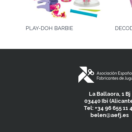
PLAY-DOH BARBIE
DECOD
La Ballaora, 1 Bj
03440 Ibi (Alicant
Tel: +34 96 655 11 
belen@aefj.es