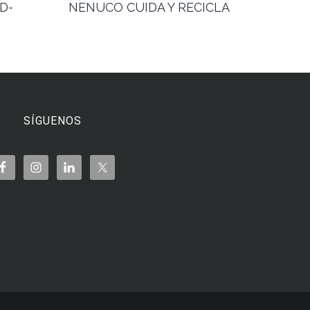
D-
NENUCO CUIDA Y RECICLA
SÍGUENOS