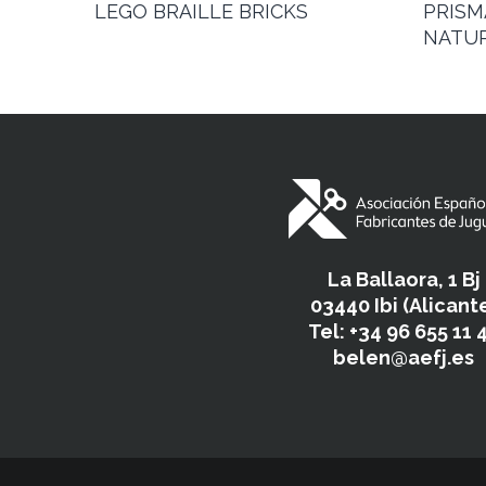
LEGO BRAILLE BRICKS
PRISM
NATUR
La Ballaora, 1 Bj
03440 Ibi (Alicant
Tel: +34 96 655 11 
belen@aefj.es