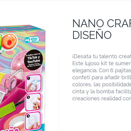
NANO CRAF
DISEÑO
¡Desata tu talento crea
Este lujoso kit te sume
elegancia. Con 6 pajita
confeti para añadir bril
colores, las posibilidad
cinta y la bomba facili
creaciones realidad co