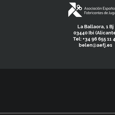
La Ballaora, 1 Bj
03440 Ibi (Alicant
Tel: +34 96 655 11 
belen@aefj.es