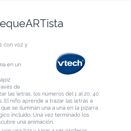
PequeARTista
1 con voz y
rma en un
lápiz
través de
ar las letras, los números del 1 al 20, 40
. El niño aprende a trazar las letras a
 que se iluminan una a una en la pizarra.
ágico incluido. Una vez terminado los
scubre una animación.
r con una tiza y jugar a ser profesor.