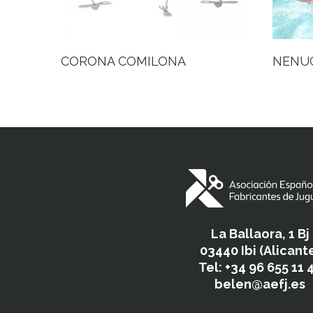
CORONA COMILONA
NENU
La Ballaora, 1 Bj
03440 Ibi (Alicant
Tel: +34 96 655 11 
belen@aefj.es