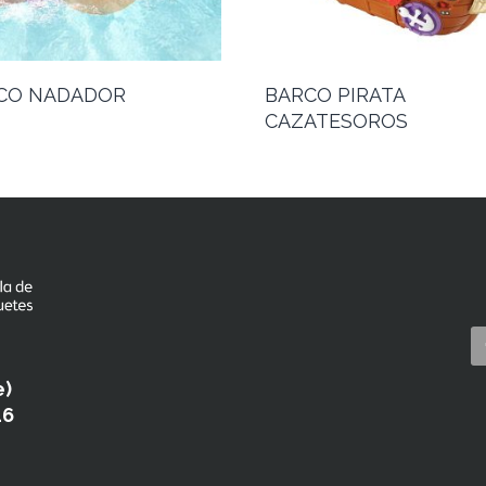
CO NADADOR
BARCO PIRATA
CAZATESOROS
e)
46