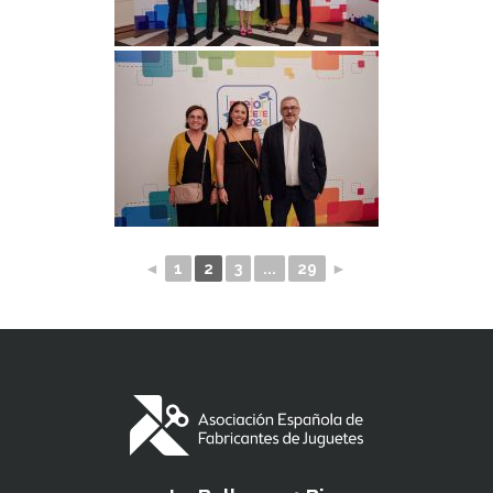
◄
1
2
3
...
29
►